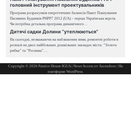
головний інструмент проектувальників
Програма розрахунків енергетичних балансів Пакет Планування
Пасивних Будинків PHPP7 2012 (UA) – перша Українська версія.
Чи потрібна детальна програма динамічного…
Дитячі садки Долини “утеплюються”
На сьогодні, незважаючи на наближення зими, ремонтні роботи в
розпалі на двох найбільших дошкільних закладах міста: “Золота
рибка” та “Росинка”.…
Copyright © 2026
Passive House-IGUA
| News Access от
Ascendoor
| На
платформе
WordPress
.