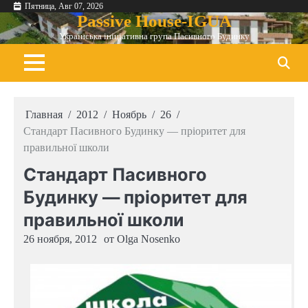
Перейти
Пятница, Авг 07, 2026
Passive House-IGUA
к
Українська ініціативна група Пасивного Будинку
содержимому
Главная
2012
Ноябрь
26
Стандарт Пасивного Будинку — пріоритет для
правильної школи
Стандарт Пасивного
Будинку — пріоритет для
правильної школи
26 ноября, 2012
от
Olga Nosenko