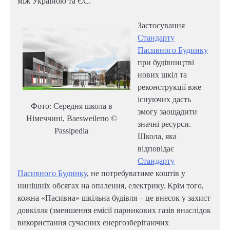
між Україною та ЄС.
Застосування
Стандарту
Пасивного Будинку
при будівництві
нових шкіл та
реконструкції вже
існуючих дасть
Фото: Середня школа в
змогу заощадити
Німеччині, Baesweilerю ©
значні ресурси.
Passipedia
Школа, яка
відповідає
Стандарту
Пасивного Будинку
, не потребуватиме коштів у
нинішніх обсягах на опалення, електрику. Крім того,
кожна «Пасивна» шкільна будівля – це внесок у захист
довкілля (зменшення емісії парникових газів внаслідок
використання сучасних енергозберігаючих