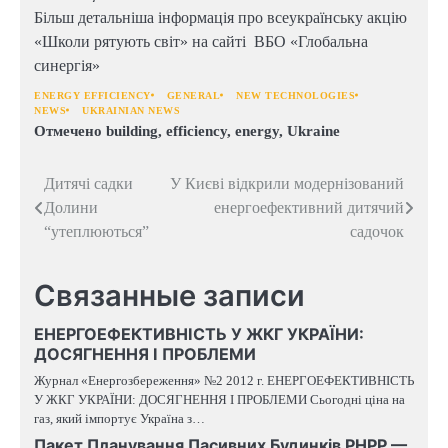
Більш детальніша інформація про всеукраїнську акцію
«Школи рятують світ» на сайті ВБО «Глобальна
синергія»
ENERGY EFFICIENCY
GENERAL
NEW TECHNOLOGIES
NEWS
UKRAINIAN NEWS
Отмечено
building
,
efficiency
,
energy
,
Ukraine
Навигация
Дитячі садки
У Києві відкрили модернізований
Долини
енергоефективний дитячий
по
“утеплюються”
садочок
записям
Связанные записи
ЕНЕРГОЕФЕКТИВНІСТЬ У ЖКГ УКРАЇНИ:
ДОСЯГНЕННЯ І ПРОБЛЕМИ
Журнал «Енергозбереження» №2 2012 г. ЕНЕРГОЕФЕКТИВНІСТЬ
У ЖКГ УКРАЇНИ: ДОСЯГНЕННЯ І ПРОБЛЕМИ Сьогодні ціна на
газ, який імпортує Україна з…
Пакет Планування Пасивних Будинків PHPP —