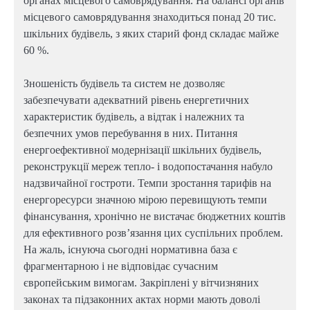
органах місцевого самоврядування. На балансі органів
місцевого самоврядування знаходиться понад 20 тис.
шкільних будівель, з яких старий фонд складає майже
60 %.
Зношеність будівель та систем не дозволяє
забезпечувати адекватний рівень енергетичних
характеристик будівель, а відтак і належних та
безпечних умов перебування в них. Питання
енергоефективної модернізації шкільних будівель,
реконструкції мереж тепло- і водопостачання набуло
надзвичайної гостроти. Темпи зростання тарифів на
енергоресурси значною мірою перевищують темпи
фінансування, хронічно не вистачає бюджетних коштів
для ефективного розв’язання цих суспільних проблем.
На жаль, існуюча сьогодні нормативна база є
фрагментарною і не відповідає сучасним
європейським вимогам. Закріплені у вітчизняних
законах та підзаконних актах норми мають доволі