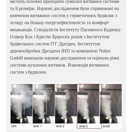
містить основні принципи сумісної витяжної системи
та її розміри. Наукові дослідження були спрямовані на
вивчення витяжних систем у герметичних будівлях з
огляду на більшу енергоефективність та комфорт
мешканців.
Спеціалісти Інституту Пасивного Будинку
Олівер Ках і Крістін Браунліх разом з Інститутом
будівельних систем ІТГ Дрезден, Інститутом
деревообробки Дрездена IHD та компанією Naber
GmbH виконали наукові дослідження та оцінили різні
системи кухонних витяжок. Взаємодія витяжних
систем з будівлею.