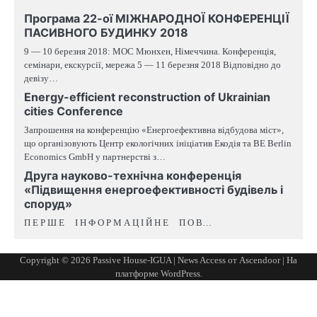
Програма 22-ої МІЖНАРОДНОЇ КОНФЕРЕНЦІЇ
ПАСИВНОГО БУДИНКУ 2018
9 — 10 березня 2018: MOC Мюнхен, Німеччина. Конференція,
семінари, екскурсії, мережа 5 — 11 березня 2018 Відповідно до
девізу…
Energy-efficient reconstruction of Ukrainian
cities Conference
Запрошення на конференцію «Енергоефективна відбудова міст»,
що організовують Центр екологічних ініціатив Екодія та BE Berlin
Economics GmbH у партнерстві з…
Друга науково-технічна конференція
«Підвищення енергоефективності будівель і
споруд»
П Е Р Ш Е І Н Ф О Р М А Ц І Й Н Е П О В…
Copyright © 2026
Passive House-IGUA
| News Access от
Ascendoor
| На
платформе
WordPress
.