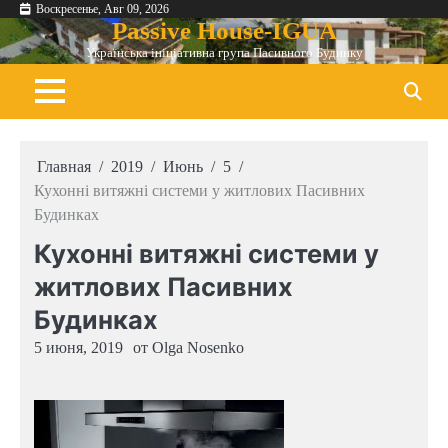
Перейти
Воскресенье, Авг 09, 2026
Passive House-IGUA
к
Українська ініціативна група Пасивного Будинку
содержимому
Главная
2019
Июнь
5
Кухонні витяжні системи у житлових Пасивних
Будинках
Кухонні витяжні системи у
житлових Пасивних
Будинках
5 июня, 2019
от
Olga Nosenko