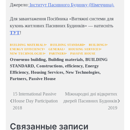
Джерело:
Інститут Пасивного Будинку (Німеччина).
Для завантаження Посібника «Витяжні системи для
кухонь житлових Пасивних Будинків» — натисніть
ТУТ
!
BUILDING MATERIALS
BUILDING STANDARD
BUILDINGS
ENERGY EFFICIENCY
GENERAL
HOUSING SERVICES
NEW TECHNOLOGIES
PARTNERS
PASSIVE HOUSE
Отмечено
building
,
Building materials
,
BUILDING
STANDARD
,
Constructions
,
efficiency
,
Energy
Efficiency
,
Housing Services
,
New Technologies
,
Partners
,
Passive House
Навигация
15 International Passive
Міжнародні дні відкритих
House Day Participation
дверей Пасивних Будинків
по
2018
2019
записям
Связанные записи