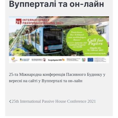
Вупперталі та он-лайн
25-та Міжнародна конференція Пасивного Будинку у
вересні на сайті у Вупперталі та он-лайн
Навигация
25th In­ter­na­tion­al Pass­ive House Con­fer­en­ce 2021
по