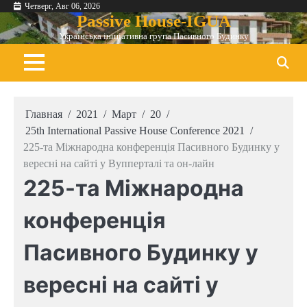
Перейти
Четверг, Авг 06, 2026
Passive House-IGUA
к
Українська ініціативна група Пасивного Будинку
содержимому
Главная
2021
Март
20
25th In­ter­na­tion­al Pass­ive House Con­fer­en­ce 2021
225-та Міжнародна конференція Пасивного Будинку у
вересні на сайті у Вупперталі та он-лайн
225-та Міжнародна
конференція
Пасивного Будинку у
вересні на сайті у