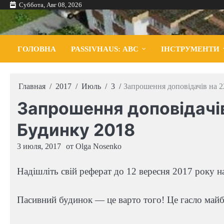
Перейти
Суббота, Авг 08, 2026
к
содержимому
ГОЛОВНА
PASSIVHAUS: АВС
ІНСТРУМЕНТИ
Главная
2017
Июль
3
Запрошення доповідачів на 
Запрошення доповідачі
Будинку 2018
3 июля, 2017
от
Olga Nosenko
Надішліть свій реферат до 12 вересня 2017 року 
Пасивний будинок — це варто того! Це гасло майб