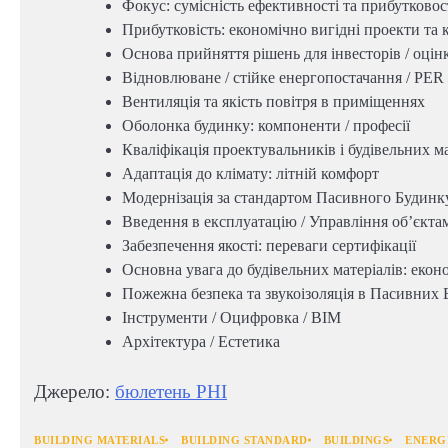
Фокус: сумісність ефективності та прибутковос
Прибутковість: економічно вигідні проекти та 
Основа прийняття рішень для інвесторів / оці
Відновлюване / стійке енергопостачання / PER
Вентиляція та якість повітря в приміщеннях
Оболонка будинку: компоненти / професії
Кваліфікація проектувальників і будівельних м
Адаптація до клімату: літній комфорт
Модернізація за стандартом Пасивного Будинк
Введення в експлуатацію / Управління об’єкта
Забезпечення якості: переваги сертифікації
Основна увага до будівельних матеріалів: економ
Пожежна безпека та звукоізоляція в Пасивних
Інструменти / Оцифровка / BIM
Архітектура / Естетика
Джерело:
бюлетень РНІ
BUILDING MATERIALS
BUILDING STANDARD
BUILDINGS
ENERG