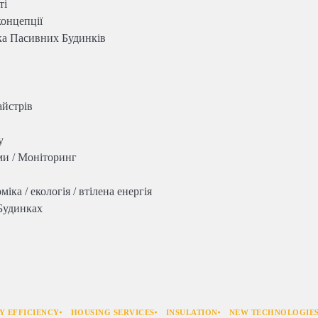
ті
концепції
нка Пасивних Будинків
айстрів
у
ми / Моніторинг
іка / екологія / втілена енергія
 Будинках
Y EFFICIENCY
HOUSING SERVICES
INSULATION
NEW TECHNOLOGIE