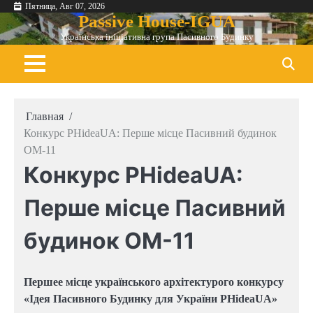
Перейти
Пятница, Авг 07, 2026
Passive House-IGUA
к
Українська ініціативна група Пасивного Будинку
содержимому
Главная
Конкурс PHideaUA: Перше місце Пасивний будинок
ОМ-11
Конкурс PHideaUA:
Перше місце Пасивний
будинок ОМ-11
Першее місце українського архітектурого конкурсу
«Ідея Пасивного Будинку для України PHideaUA»