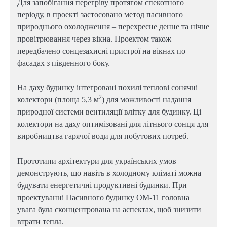
Для запобігання перегріву протягом спекотного
періоду, в проекті застосовано метод пасивного
природнього охолодження – перехресне денне та нічне
провітрювання через вікна. Проектом також
передбачено сонцезахисні пристрої на вікнах по
фасадах з південного боку.
На даху будинку інтегровані похилі теплові сонячні
2
колектори (площа 5,3 м
) для можливості надання
природної системи вентиляції влітку для будинку. Ці
колектори на даху оптимізовані для літнього сонця для
виробництва гарячої води для побутових потреб.
Прототипи архітектури для українських умов
демонструють, що навіть в холодному кліматі можна
будувати енергетичні продуктивні будинки. При
проектуванні Пасивного будинку ОМ-11 головна
увага була сконцентрована на аспектах, щоб знизити
втрати тепла.