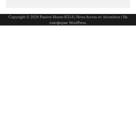
Copyright © 2026
Passive House-IGUA
| News Access от
Ascendoor
| На
платформе
WordPress
.