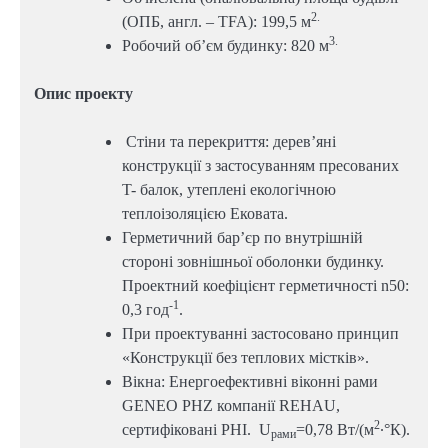
2.
(ОПБ, англ. – TFA): 199,5 м
3.
Робочий об’єм будинку: 820 м
Опис проекту
Стіни та перекриття: дерев’яні
конструкції з застосуванням пресованих
T- балок, утеплені екологічною
теплоізоляцією Ековата.
Герметичний бар’єр по внутрішній
стороні зовнішньої оболонки будинку.
Проектний коефіцієнт герметичності n50:
-1
0,3 год
.
При проектуванні застосовано принцип
«Конструкції без теплових містків».
Вікна: Енергоефективні віконні рами
GENEO PHZ компанії REHAU,
2
сертифіковані PHI. U
=0,78 Вт/(м
∙°К).
рами