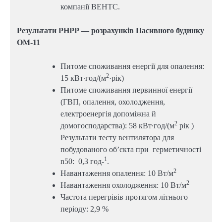
компанії ВЕНТС.
Результати РНРР — розрахунків Пасивного будинку
ОМ-11
Питоме споживання енергії для опалення:
2
15 кВт∙год/(м
·рік)
Питоме споживання первинної енергії
(ГВП, опалення, охолодження,
електроенергія допоміжна й
2
домогосподарства): 58 кВт∙год/(м
рік )
Результати тесту вентилятора для
побудованого об’єкта при герметичності
1
n50: 0,3 год-
.
2
Навантаження опалення: 10 Вт/м
2
Навантаження охолодження: 10 Вт/м
Частота перегрівів протягом літнього
періоду: 2,9 %