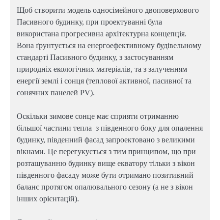
Щоб створити модель односімейного двоповерхового
Пасивного будинку, при проектуванні була
використана прогресивна архітектурна концепція.
Вона ґрунтується на енергоефективному будівельному
стандарті Пасивного будинку, з застосуванням
природніх екологічних матеріалів, та з залученням
енергії землі і сонця (теплової активної, пасивної та
сонячних панелей PV).
Оскільки зимове сонце має сприяти отриманню
більшої частини тепла з південного боку для опалення
будинку, південний фасад запроектовано з великими
вікнами. Це перегукується з тим принципом, що при
розташуванню будинку вище екватору тільки з вікон
південного фасаду може бути отримано позитивний
баланс протягом опалювального сезону (а не з вікон
інших орієнтацій).