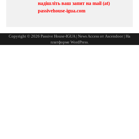
надішліть ваш запит на mail (at)
passivehouse-igua.com
Copyright © 2026
Passive House-IGUA
| News Access от
Ascendoor
| На
платформе
WordPress
.