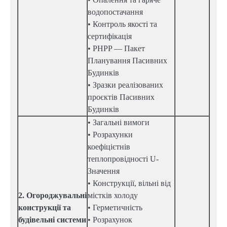
водопостачання
• Контроль якості та
сертифікація
• PHPP — Пакет
Планування Пасивних
Будинків
• Зразки реалізованих
проєктів Пасивних
Будинків
• Загальні вимоги
• Розрахунки
коефіцієтнів
теплопровідності U-
Значення
• Конструкції, вільні від
2. Огороджувальні
містків холоду
конструкції та
• Герметичність
будівельні системи
• Розрахунок