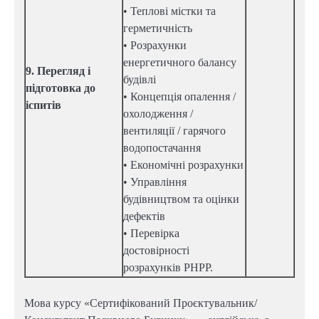
• Теплові містки та
герметичність
• Розрахунки
енергетичного балансу
9. Перегляд і
будівлі
підготовка до
• Концепція опалення /
іспитів
охолодження /
вентиляції / гарячого
водопостачання
• Економічні розрахунки
• Управління
будівництвом та оцінки
дефектів
• Перевірка
достовірності
розрахунків PHPP.
Мова курсу «Сертифікований Проєктувальник/