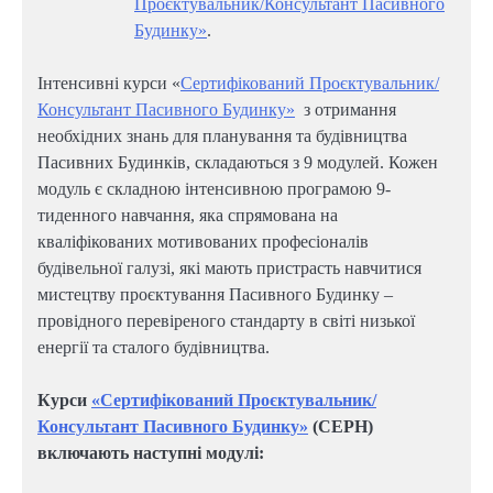
Проєктувальник/Консультант Пасивного
Будинку»
.
Інтенсивні курси «
Сертифікований Проєктувальник/
Консультант Пасивного Будинку»
з отримання
необхідних знань для планування та будівництва
Пасивних Будинків, складаються з 9 модулей. Кожен
модуль є складною інтенсивною програмою 9-
тиденного навчання, яка спрямована на
кваліфікованих мотивованих професіоналів
будівельної галузі, які мають пристрасть навчитися
мистецтву проєктування Пасивного Будинку –
провідного перевіреного стандарту в світі низької
енергії та сталого будівництва.
Курси
«Сертифікований Проєктувальник/
Консультант Пасивного Будинку»
(CEPH)
включають наступні модулі: