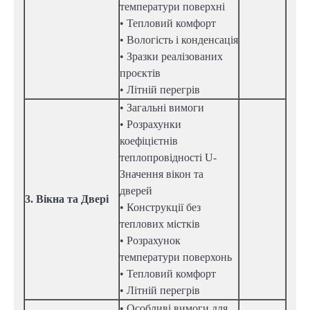
температури поверхні
• Тепловий комфорт
• Вологість і конденсація
• Зразки реалізованих
проєктів
• Літній перегрів
• Загальні вимоги
• Розрахунки
коефіцієтнів
теплопровідності U-
Значення вікон та
дверей
3. Вікна та Двері
• Конструкції без
теплових містків
• Розрахунок
температури поверхонь
• Тепловий комфорт
• Літній перегрів
• Особливі вимоги для