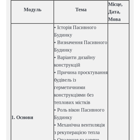
Місце,
Модуль
Тема
Дата,
Мова
• Історія Пасивного
Будинку
• Визначення Пасивного
Будинку
• Варіанти дизайну
конструкцій
• Причина проєктування
будівель із
герметичними
конструкціями без
теплових містків
• Роль вікон Пасивного
1. Основи
Будинку
• Механічна вентиляція
з рекуперацією тепла
• Опалення та гаряче