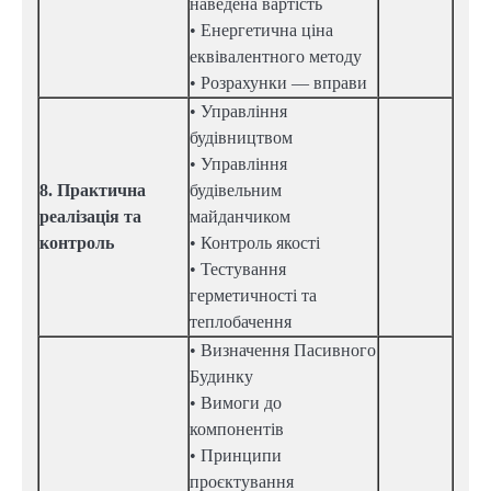
наведена вартість
• Енергетична ціна
еквівалентного методу
• Розрахунки — вправи
• Управління
будівництвом
• Управління
8. Практична
будівельним
реалізація та
майданчиком
контроль
• Контроль якості
• Тестування
герметичності та
теплобачення
• Визначення Пасивного
Будинку
• Вимоги до
компонентів
• Принципи
проєктування