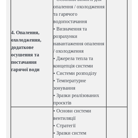
опалення / охолодження
та гарячого
водопостачання
• Визначення та
4. Опалення,
розрахунки
охолодження,
навантаження опалення
додаткове
/ охолодження
осушення та
• Джерела тепла та
постачання
концепція системи
гарячої води
• Системи розподілу
• Температурне
зонування
• Зразки реалізованих
проєктів
• Основи системи
вентиляції
• Стратегії
• Зразки систем