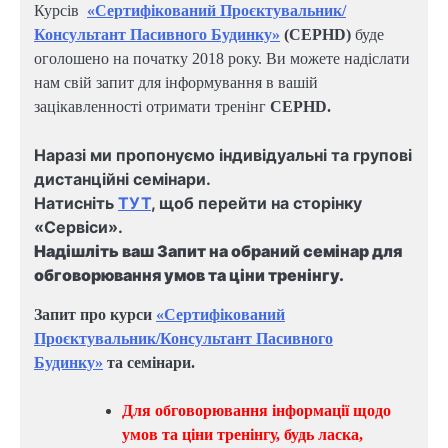
Курсів
«Сертифікований Проєктувальник/
Консультант Пасивного Будинку»
(CEPHD)
буде
оголошено на початку 2018 року. Ви можете надіслати
нам свій запит для інформування в вашій
зацікавленності отримати тренінг
CEPHD.
Наразі ми пропонуємо індивідуальні та групові
дистанційні семінари.
Натисніть
ТУТ
, щоб перейти на сторінку
«Сервіси».
Надішліть ваш Запит на обраний семінар для
обговорювання умов та ціни тренінгу.
Запит про курси
«Сертифікований
Проєктувальник/Консультант Пасивного
Будинку»
та семінари.
Для обговорювання інформації щодо
умов та ціни тренінгу, будь ласка,