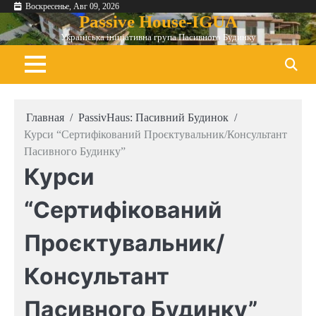
Перейти
Воскресенье, Авг 09, 2026
Passive House-IGUA
к
Українська ініціативна група Пасивного Будинку
содержимому
Главная
PassivHaus: Пасивний Будинок
Курси “Сертифікований Проєктувальник/Консультант
Пасивного Будинку”
Курси
“Сертифікований
Проєктувальник/
Консультант
Пасивного Будинку”